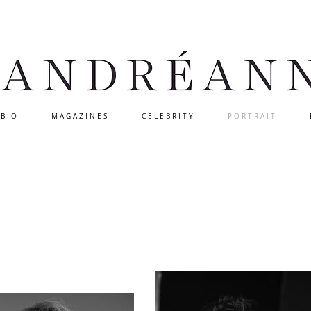
B I O
M A G A Z I N E S
C E L E B R I T Y
P O R T R A I T