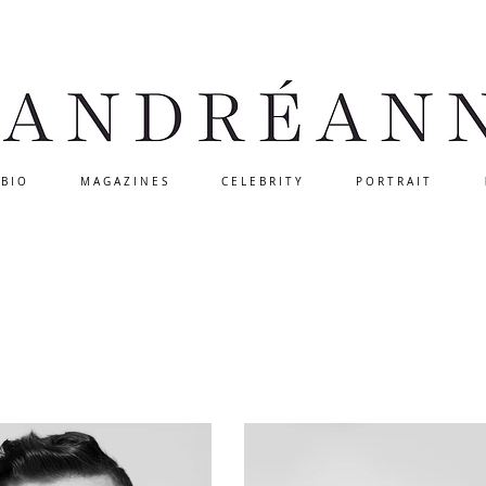
B I O
M A G A Z I N E S
C E L E B R I T Y
P O R T R A I T